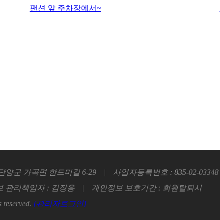
팬션 앞 주차장에서~
단양군 가곡면 한드미길 6-29
|
사업자등록번호 : 835-02-03348
 관리책임자 : 김장응
|
개인정보 보호기간 : 회원탈퇴시
 reserved.
[관리자로그인]