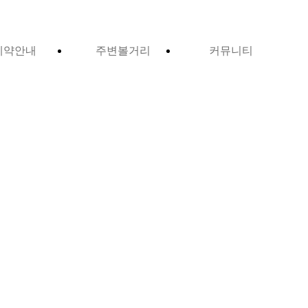
예약안내
주변볼거리
커뮤니티