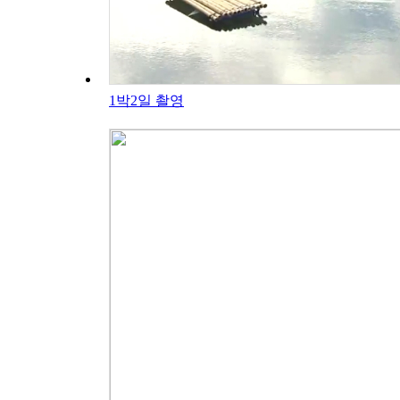
1박2일 촬영