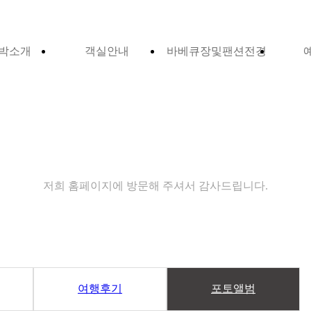
박소개
객실안내
바베큐장및팬션전경
커뮤니티
저희 홈페이지에 방문해 주셔서 감사드립니다.
여행후기
포토앨범