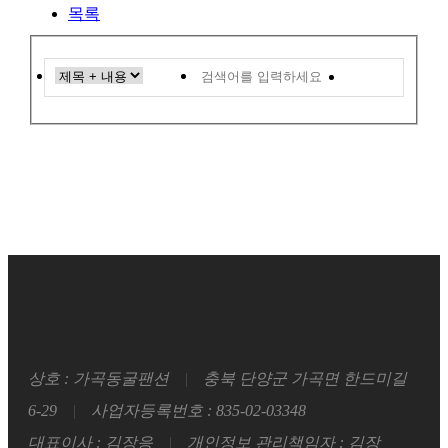
목록
검색
상호 : 가곡동굴팬션
|
충북 단양군 가곡면 한드미길
6-29
|
사업자등록번호 : 835-02-03348
대표이사 : 김장응
|
개인정보 관리책임자 : 김장