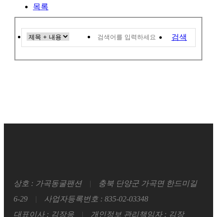
목록
검색
상호 : 가곡동굴팬션
|
충북 단양군 가곡면 한드미길
6-29
|
사업자등록번호 : 835-02-03348
대표이사 : 김장응
|
개인정보 관리책임자 : 김장