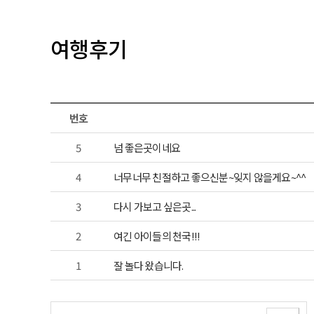
여행후기
번호
5
넘 좋은곳이네요
4
너무너무 친절하고 좋으신분~잊지 않을게요~^^
3
다시 가보고 싶은곳...
2
여긴 아이들의 천국!!!
1
잘 놀다 왔습니다.