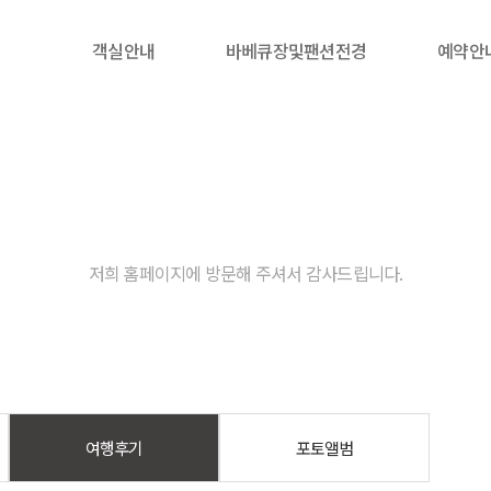
객실안내
바베큐장및팬션전경
예약안
커뮤니티
저희 홈페이지에 방문해 주셔서 감사드립니다.
여행후기
포토앨범